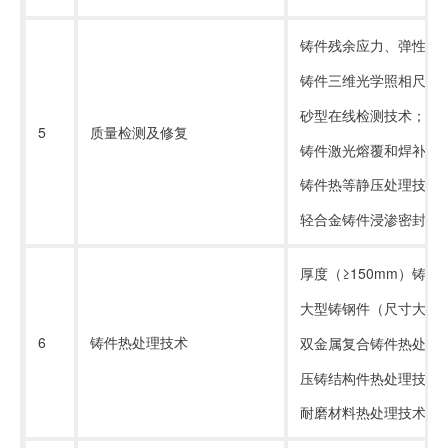
铸件残余应力、弹性模
铸件三维光学照相尺寸
砂型在线检测技术；
5
质量检测及修复
铸件激光熔覆和焊补修
铸件热等静压处理技术
轻合金铸件浸渗密封技
厚度（≥
150mm
）铸铁
大型铸钢件（尺寸大、
6
铸件热处理技术
双金属复合铸件热处理
压铸结构件热处理技术
耐磨材料热处理技术（