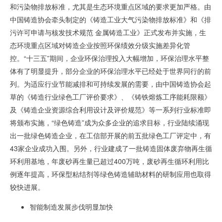
和污染物排放标准，尤其是生态环境重点区域的要求更加严格。由
中国铸造协会牵头制定的《铸造工业大气污染物排放标准》和《排
污许可申请与核发技术规范 金属铸造工业》正式发布并实施，生
态环境重点区域对铸造企业按照环保绩效分级实施差异化管
控。“十三五”期间，企业环保治理投入大幅增加，环保治理水平整
体有了明显提升，部分企业的环保治理水平已经处于世界同行的前
列。为适应行业节能减排和可持续发展的需要，由中国铸造协会起
草的《铸造行业绿色工厂评价要求》、《铸铁熔炼工序能耗限额》
及《铸造企业资源综合利用设计及评价规范》等一系列行业标准即
将颁布实施，“绿色铸造
”
成为众多企业的追求目标，行业陆续涌现
出一批绿色铸造企业，在工信部开展的前五批绿色工厂评定中，有
43
家企业成功入围。另外，行业建成了一批铸造固体废弃物再生循
环利用基地，年废砂再生量已超过
400
万吨，废砂再生循环利用比
例逐年提高，环保型粘结剂等绿色铸造辅助材料的研制应用也取得
较快进展。
智能制造发展步伐明显加快