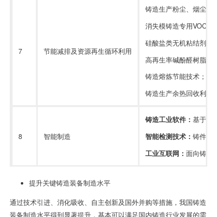
铸造生产粉尘、烟尘、
消失模铸造专用
VOCs
环
硅酸盐类无机粘结剂砂
7
节能减排及资源再生循环利用
高再生率碱酚醛树脂砂
铸造熔炼节能技术；
铸造生产余热回收利用
铸造工业软件：
基于物
智能检测技术：
铸件智
8
智能制造
工业互联网：
面向铸造
提升关键铸造装备制造水平
通过技术引进、消化吸收、自主创新及国外并购等措施，我国铸造
装备制造水平得到显著提升，基本可以满足国内铸造行业发展的需