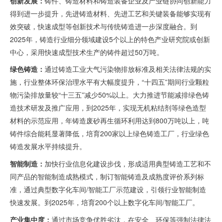
创新发展：
铸件、铸造材料和铸造装备企业及产业链协同创新能力
得到进一步提升，先进铸造材料、先进工艺和关键装备能够实现有
效突破，快速成型等创新技术与传统铸造进一步深度融合。到
2025
年，铸造行业细分领域建设
5
个以上的特色产业研究院或创新
中心，采用快速成型技术生产的铸件超过
50
万吨。
绿色铸造：
通过铸造工业大气污染物排放标准及相关法律法规的实
施，行业整体环保治理水平有大幅度提升，“十四五”期间行业颗粒
物污染排放量较“十三五”减少
50%
以上。大力推进节能减排绿色铸
造技术研发及推广应用，到
2025
年，实现无机粘结剂等绿色造型
材料的示范应用，年铸造废砂再生循环利用达到
800
万吨以上，吨
铸件综合能耗显著降低，培育
200
家以上绿色铸造工厂，行业绿色
铸造发展水平持续提升。
智能制造：
加快行业信息化建设步伐，形成适用典型铸造工艺和不
同产品的智能制造成熟模式，制订智能铸造及成熟度评价系列标
准，通过典型数字化车间
/
智能工厂示范建设，引领行业智能制造
快速发展。到
2025
年，培育
200
个以上数字化车间
/
智能工厂。
产业集中度：
通过市场竞争优胜劣汰，在安全、环保等强制法律法