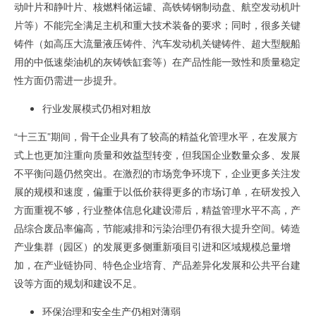
动叶片和静叶片、核燃料储运罐、高铁铸钢制动盘、航空发动机叶
片等）不能完全满足主机和重大技术装备的要求；同时，很多关键
铸件（如高压大流量液压铸件、汽车发动机关键铸件、超大型舰船
用的中低速柴油机的灰铸铁缸套等）在产品性能一致性和质量稳定
性方面仍需进一步提升。
行业发展模式仍相对粗放
“十三五
”
期间，骨干企业具有了较高的精益化管理水平，在发展方
式上也更加注重向质量和效益型转变，但我国企业数量众多、发展
不平衡问题仍然突出。在激烈的市场竞争环境下，企业更多关注发
展的规模和速度，偏重于以低价获得更多的市场订单，在研发投入
方面重视不够，行业整体信息化建设滞后，精益管理水平不高，产
品综合废品率偏高，节能减排和污染治理仍有很大提升空间。铸造
产业集群（园区）的发展更多侧重新项目引进和区域规模总量增
加，在产业链协同、特色企业培育、产品差异化发展和公共平台建
设等方面的规划和建设不足。
环保治理和安全生产仍相对薄弱