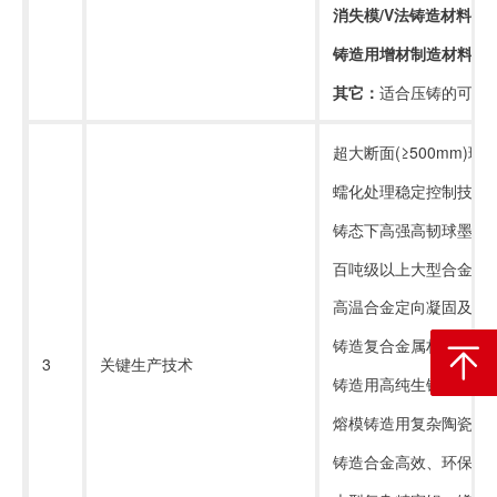
消失模
/V
法铸造材料：
铸造用增材制造材料：
其它：
适合压铸的可溶
超大断面
(
≥
500mm)
球
蠕化处理稳定控制技术
铸态下高强高韧球墨铸
百吨级以上大型合金钢
高温合金定向凝固及单
铸造复合金属材料的生
返回顶
3
关键生产技术
铸造用高纯生铁、超高
熔模铸造用复杂陶瓷型
铸造合金高效、环保精