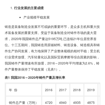
行业发展
的主要成绩
产业规模平稳发展
铸造是装备制造业发展不可或缺的重要环节，是众多主机和重大技
术装备发展的重要支撑。受益于装备制造业对铸件市场的庞大需
求，
2020
年我国铸件总产量达
5195
万吨
,
已连续
21
年位居世界首
位。十三五期间，我国铸造用原辅材料、铸造设备、铸造模具和铸
件生产协同发展，有力地保障了产业整体规模的相对平稳；受主机
行业需求放缓、汽车轻量化以及国际贸易摩擦等综合因素的影响，
我国铸件产量增速有所放缓，
2016
～
2020
年平均增速为
2.6%
，铸
件产量整体保持了平稳发展（见表
1
）。
表
1
我国
2016
～
2020
年铸件产量及增长率
年
份
2016
2017
2018
2019
20
铸件总产量（万吨）
4720
4940
4935
4875
51