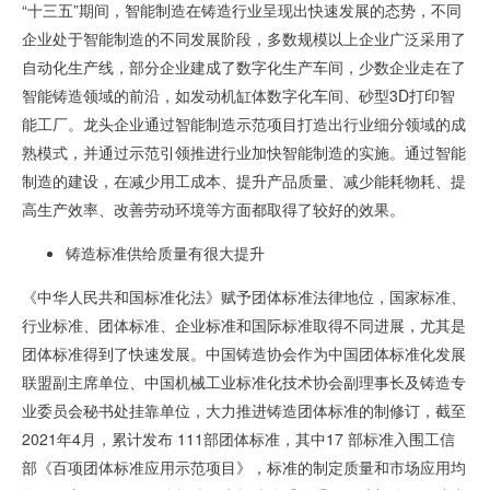
“十三五”期间，智能制造在铸造行业呈现出快速发展的态势，不同
企业处于智能制造的不同发展阶段，多数规模以上企业广泛采用了
自动化生产线，部分企业建成了数字化生产车间，少数企业走在了
智能铸造领域的前沿，如发动机缸体数字化车间、砂型
3D
打印智
能工厂。龙头企业通过智能制造示范项目打造出行业细分领域的成
熟模式，并通过示范引领推进行业加快智能制造的实施。通过智能
制造的建设，在减少用工成本、提升产品质量、减少能耗物耗、提
高生产效率、改善劳动环境等方面都取得了较好的效果。
铸造标准供给质量有很大提升
《中华人民共和国标准化法》赋予团体标准法律地位，国家标准、
行业标准、团体标准、企业标准和国际标准取得不同进展，尤其是
团体标准得到了快速发展。中国铸造协会作为中国团体标准化发展
联盟副主席单位、中国机械工业标准化技术协会副理事长及铸造专
业委员会秘书处挂靠单位，大力推进铸造团体标准的制修订，截至
2021
年
4
月，累计发布
111
部团体标准，其中
17
部标准入围工信
部《百项团体标准应用示范项目》，标准的制定质量和市场应用均