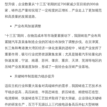
型升级，企业数量从
“
十三五
”
初期的近
700
家减少至目前的
300
余
家，铸件总产量却实现了一定程度的正增长，产业走上了更加规范
和高质量的发展道路。
产业布局加速调整
“十三五
”
期间，在物流成本等市场要素驱动下，我国铸造产业布局
紧随汽车及装备制造企业的区域分布加快了调整步伐。在京津冀、
长三角和粤港澳大湾区经济一体化发展的进程中，铸造产业发挥了
重要作用，吸引行业优势资源聚集发展；尤其是随着汽车轻量化的
快速发展，宁波、南通、苏州、肇庆、重庆、天津、芜湖等地区的
压铸产业发展速度加快，形成了一批轻合金压铸产业基地。
关键铸件制造能力稳步提升
适应主机行业和重大装备对高端铸件的需求，我国铸造工艺技术水
平稳步提高，高压鋳造、半固态铸造、挤压铸造、精密组芯造型、
电渣熔铸、快速铸造等工艺技术取得了较大突破。企业强化关键铸
件的研发生产，百万千瓦级以上三代核电设备高压外缸大型铸钢