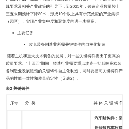
规要求及相关产业政策的引导下，到
2025
年，铸造企业数量较十
三五末期预计下降
20%
，形成
10
个以上具有示范效应的产业集群
（园区），实现产业集中度和聚集度的进一步提高。
主要任务
攻克装备制造业所需关键铸件的自主化制造
随着主机和重大技术装备的发展，对一些关键铸件提出了更高的
质量要求。“十四五”期间，铸造行业需要重点攻克一批影响高端装
备制造业发展瓶颈的关键铸件自主化制造，同时要提高关键铸件产
品的性能一致性和质量稳定性（见表
2
）。
表
2
关键铸件
序号
分
类
具 体 关 键 铸 件
汽车结构件：
采用
新能源汽车压铸关