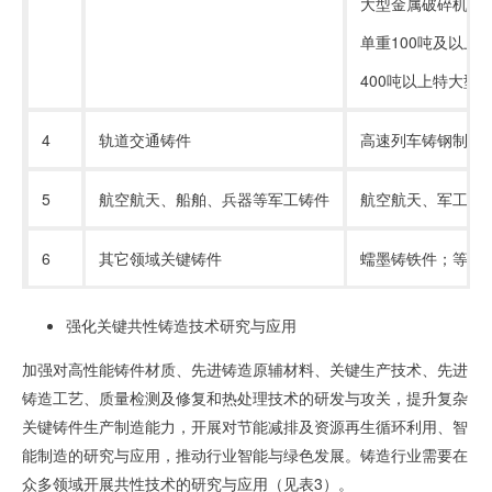
大型金属破碎机筛
单重
100
吨及以上
400吨以上特大型
4
轨道交通铸件
高速列车铸钢制动
5
航空航天、船舶、兵器等军工铸件
航空航天、军工行
6
其它领域关键铸件
蠕墨铸铁件；等温
强化关键共性铸造技术研究与应用
加强对高性能铸件材质、先进铸造原辅材料、关键生产技术、先进
铸造工艺、质量检测及修复和热处理技术的研发与攻关，提升复杂
关键铸件生产制造能力，开展对节能减排及资源再生循环利用、智
能制造的研究与应用，推动行业智能与绿色发展。铸造行业需要在
众多领域开展共性技术的研究与应用（见表
3
）。