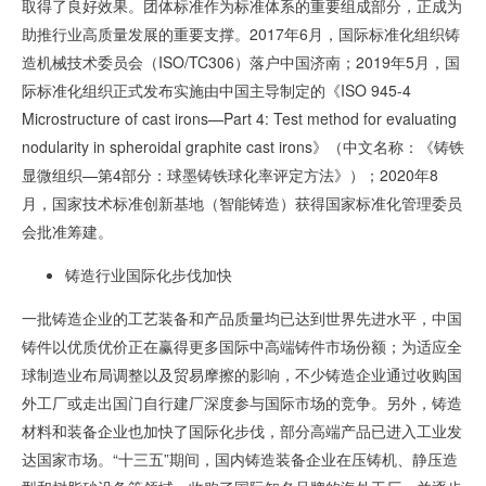
取得了良好效果。团体标准作为标准体系的重要组成部分，正成为
助推行业高质量发展的重要支撑。
2017
年
6
月，国际标准化组织铸
造机械技术委员会（
ISO/TC306
）落户中国济南；
2019
年
5
月，国
际标准化组织正式发布实施由中国主导制定的《
ISO 945-4
Microstructure of cast irons
—
Part 4: Test method for evaluating
nodularity in spheroidal graphite cast irons
》（中文名称：《铸铁
显微组织—第
4
部分：球墨铸铁球化率评定方法》）；
2020
年
8
月，国家技术标准创新基地（智能铸造）获得国家标准化管理委员
会批准筹建。
铸造行业国际化步伐加快
一批铸造企业的工艺装备和产品质量均已达到世界先进水平，中国
铸件以优质优价正在赢得更多国际中高端铸件市场份额；为适应全
球制造业布局调整以及贸易摩擦的影响，不少铸造企业通过收购国
外工厂或走出国门自行建厂深度参与国际市场的竞争。另外，铸造
材料和装备企业也加快了国际化步伐，部分高端产品已进入工业发
达国家市场。“十三五”期间，国内铸造装备企业在压铸机、静压造