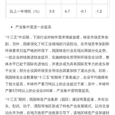
比上一年增长（
%
）
3.5
4.7
-0.1
-1.2
6.
产业集中度进一步提高
“十三五
”
中后期，下游行业对铸件需求增速放缓，铸造市场竞争加
剧，另外，国家强化了对工业领域的污染防治。在市场竞争加剧和
环保要求日益严格的环境下，我国铸造行业呈现出两级分化走势。
一批企业持续推进技改提升、实施精细化管理和环保安全治理，整
体水平已处于国际先进地位，并逐步成为具有国际竞争力的龙头骨
干企业；部分企业因环保安全等综合因素加快了退出步伐。目前，
我国铸造企业数量较“十三五”初期有了显著减少，企业平均规模有
了较大提高，年铸件产量万吨以上的企业超过千家；其中，年铸件
产量
5
万吨以上的企业近
200
家，产业集中度明显提高。
“十三五
”
期间，我国铸造产业集群（园区）建设明显提速，并在泊
头、彰武、坊子、溧阳等地区形成了特色产业发展模式。以河北省
泊头市为例，在地方政府产业政策引导下，该地区铸造产业加速转