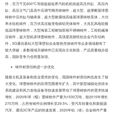
件，百万千瓦
600
℃等级超超临界汽轮机机组超高压外缸、高压内
缸、高压主气门及高中压调节阀壳铸钢件，超大型、超厚断面球墨
铸铁中压外缸与轴承座，超大型耐腐蚀高镍基球墨铸铁泵体，大功
率水轮机铸件，百万伏高压输变电铸铝壳体铸件，大兆瓦风电轮毂
低温球墨铸铁件，大型海装工程耐蚀双相不锈钢铸件，工程机械液
压铸件，超大型机床球墨铸铁件，高强度高韧性铝合金汽车结构
件，
5G
通信基站大型薄壁铝合金散热壳体铸件等众多领域都有了
较大突破；多数领域关键铸件已实现自主化制造，产品质量稳步提
高，国际竞争力也明显加强。
铸件材质结构进一步优化
随着主机及装备制造业需求的变化，我国铸件材质结构也发生了较
大变化。球墨铸铁件的应用范围逐年扩大，其中新型城镇化供排水
系统建设和风力发电设备等快速发展带动了球墨铸铁件的需求快速
增长，
2020
年球（蠕）墨铸铁件产量为
1530
万吨，较
2015
年增长
270
万吨，占所有铸件比例增长至
29.5%
；受汽车轻量化和新能源
汽车、通讯
3C
等产品的快速发展，
2020
年铝（镁）合金铸件产量