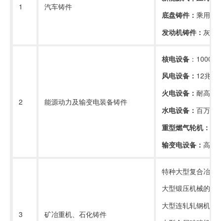
1
汽车铸件
底盘铸件：
乘用车
发动机铸件：
灰铸
核电设备
：
1000M
风电设备：
12兆
火电设备：
耐高温
6
2
能源动力及输变电装备铸件
水电设备：
百万千
重型燃气轮机：
5
输变电设备：
高压
特种大型复合冶金
大型锻压机械的机
大型连轧轧钢机架
3
矿冶重机、石化铸件