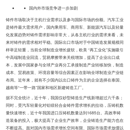
国内外市场竞争进一步加剧
铸件市场取决于主机行业需求以及参与国际市场的份额。汽车工业
是铸件最大需求用户，国内乘用车、商用车、新能源汽车以及轻量
化发展趋势对铸件需求影响非常大，从各主机行业的需求来看，未
来对铸件的需求相对平稳。国际出口市场对于中国铸造发展规模同
样举足轻重，当前全球制造业增长疲软，欧美 “再工业化”实施吸引
中高端制造业回流，贸易摩擦带来关税增加，提高了企业出口成
本，发展中国家参与全球产业再分工承接制造产业转移加快，制造
成本、贸易政策、环境容量等综合因素正在影响全球制造业产业链
布局。近年来，就有不少国内以出口铸件为主的企业选择在泰国、
越南等“一带一路”国家和地区新建铸造工厂。
据不完全统计，近十年，我国仅砂型铸造生产线新增超过六千条；
同时，受汽车轻量化对铝镁轻合金铸件需求增长的拉动，压铸机数
量快速增长，近十年我国进口压铸机数量达到
1685
台。高效率铸
造装备的投入，极大提高了企业生产效率，企业铸造生产能力也在
不断提高。面对国内市场需求增长空间有限、国际市场需求放缓以