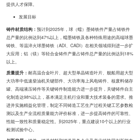
提供人才保障。
发展目标
铸件材质结构：
预计到
2025
年，球（蠕）墨铸铁件产量占铸铁件
总产量的比例达到
47%
以上，蠕墨铸铁及各种特殊用途的高端球墨
铸铁、等温淬火球墨铸铁（
ADI
、
CADI
）在相关领域得到进一步扩
大应用；铝（镁）等轻合金铸件产量占铸件总产量的比例达到
18%
以上。
质量提升：
耐高温合金叶片、超大型单晶铸造叶片、舰船用超大型
大功率中低速柴油机关键部件、大功率海上风电铸件、核废料储存
罐、高端液压铸件等关键铸件制造能力进一步提升，关键铸件自主
化制造达
98%
以上，基本满足主机行业和重大技术装备的需求。推
进并实施精益化管理，制定不同铸造工艺生产过程关键工艺参数检
测以及生产全流程质量能力评价标准，进一步提高铸件的可靠性、
性能一致性和质量稳定性。到
2025
年，重点建设
10
个以上的行业
检测试验中心。