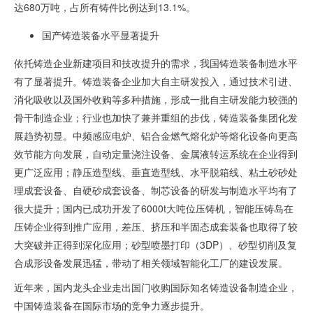
达
680
万吨，占所有铸件比例达到
13.1%
。
国产铸造装备水平显著提升
依托铸造企业新建项目和技改提升的需求，我国铸造装备制造水平
有了显著提升。铸造装备企业加大自主研发投入，通过技术引进、
消化吸收以及国外收购等多种措施，形成一批自主研发能力较强的
骨干制造企业；行业也加快了兼并重组的步伐，铸造装备集团化发
展趋势初显。中频感应电炉、铝合金燃气熔化炉等熔化设备向更高
效节能方向发展，自动定量浇注设备、金属液转运系统在企业得到
更广泛应用；静压造型线、垂直造型线、水平脱箱线、粘土砂砂处
理成套设备、自硬砂成套设备、制芯设备的研发与制造水平均有了
很大提升；国内已成功开发了6000t大吨位压铸机，智能压铸岛在
压铸企业得到推广应用，差压、挤压和半固态成套装备也取得了较
大突破并正得到深化应用；砂型喷墨打印（
3DP
）、砂型切削及复
合成形设备发展迅猛，带动了相关领域智能化工厂的建设发展。
近年来，国内龙头企业走出国门收购国际知名铸造设备制造企业，
中国铸造装备在国际市场的竞争力逐步提升。