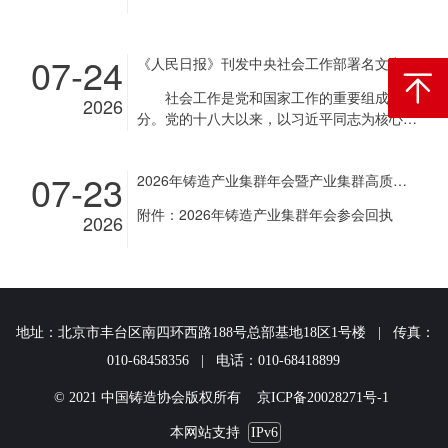
07-24
《人民日报》刊发中央社会工作部署名文章《推动新时代社会工作高质量发展 坚定不移走中国特色社会主义社会治理之路》
返回顶
社会工作是党和国家工作的重要组成部
2026
分。党的十八大以来，以习近平同志为核心的
党中央把社会工作摆在治国理政重要位置，作
出一系列重大决策部署，推动社会工作取得重
07-23
2026年铸造产业集群年会暨产业集群高质量发展经验交流会通知
要成就。2024年，中央社会工作会议召开前
夕，习近平总书记作出重要指示，强调坚定不
附件：2026年铸造产业集群年会参会回执
2026
移走中国特色社会主义社会治理之路，健全社
会工作体制机制。近日，中共中央、国务院印
发《关于加强新时代社会工作的意见》（以下
简称《意见》），进一步明确当前和今后一个
时期社会工作的总体思路、重点任务、工作举
措，为新时代社会工作高质量发展提供了行动
地址：北京市丰台区南四环西路188号总部基地18区1号楼 | 传真：
指南。要切实抓好《意见》贯彻落实，不断开
010-68458356 | 电话：010-68418899
创社会工作新局面，加快推进社会治理现代
化，确保人民安居乐业、社会安定有序、国家
© 2021 中国铸造协会版权所有 京ICP备20028271号-1
长治久安。 一、充分认识推动新时代社
会工作高质量发展，坚定不移走中国特色社会
本网站支持
IPv6