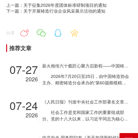
上一篇：关于征集2026年度团体标准研制项目的通知
下一篇：关于开展铸造行业企业风采展示活动的通知
分享
推荐文章
07-27
薪火相传六十载匠心聚力启新程——中国铸造协会第60届熔模精密铸造生产技术高级研修班在京成功举办
2026年7月20日至25日，由中国铸造协会
2026
主办、精密铸造分会承办的“第60届熔模精密
铸造生产技术高级研修班”在北京凯悦莱会议
中心成功举办。来自全国各地的120余名精铸
07-24
《人民日报》刊发中央社会工作部署名文章《推动新时代社会工作高质量发展 坚定不移走中国特色社会主义社会治理之路》
行业技术骨干与管理人员参加了为期六天的研
修学习。本次研修班以“铸梦十五五，强基启
社会工作是党和国家工作的重要组成部
2026
新程”为主题，旨在积极应对精铸行业专业人
分。党的十八大以来，以习近平同志为核心的
才供给不足的挑战，提升熔模铸件结构轻量化
党中央把社会工作摆在治国理政重要位置，作
与工艺设计水平，为我国熔模铸造行业转型升
出一系列重大决策部署，推动社会工作取得重
级和可持续发展培养更多专业人才。 开班
中共中央 国务院印发《关于加强新时代社会工作的意见》
要成就。2024年，中央社会工作会议召开前