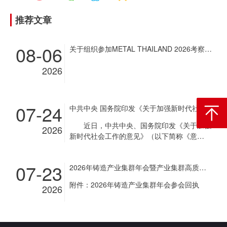
推荐文章
08-06
关于组织参加METAL THAILAND 2026考察团和展商团的通知
2026
07-24
中共中央 国务院印发《关于加强新时代社会工作的意见》
返回顶
近日，中共中央、国务院印发《关于加强
2026
新时代社会工作的意见》（以下简称《意
见》），对加强新时代社会工作作出部署。
《意见》指出，社会工作是党和国家工作
07-23
2026年铸造产业集群年会暨产业集群高质量发展经验交流会通知
的重要组成部分，事关党长期执政和国家长治
久安，事关社会和谐稳定和人民幸福安康。加
附件：2026年铸造产业集群年会参会回执
2026
强新时代社会工作，要坚持以习近平新时代中
国特色社会主义思想为指导，深入贯彻党的二
十大和二十届历次全会精神，认真落实四中全
会部署，全面贯彻习近平总书记关于社会工作