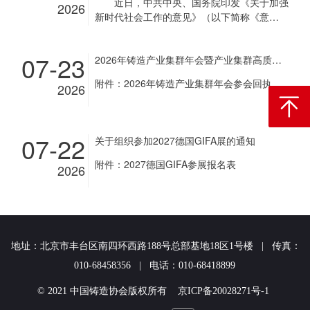
近日，中共中央、国务院印发《关于加强
2026
新时代社会工作的意见》（以下简称《意
见》），对加强新时代社会工作作出部署。
《意见》指出，社会工作是党和国家工作
07-23
2026年铸造产业集群年会暨产业集群高质量发展经验交流会通知
的重要组成部分，事关党长期执政和国家长治
久安，事关社会和谐稳定和人民幸福安康。加
附件：2026年铸造产业集群年会参会回执
2026
强新时代社会工作，要坚持以习近平新时代中
国特色社会主义思想为指导，深入贯彻党的二
返回顶
十大和二十届历次全会精神，认真落实四中全
会部署，全面贯彻习近平总书记关于社会工作
07-22
关于组织参加2027德国GIFA展的通知
的重要论述，深刻领悟“两个确立”的决定性意
义，增强“四个意识”、坚定“四个自信”、做
附件：2027德国GIFA参展报名表
2026
到“两个维护”，坚持和加强党对社会工作的全
面领导，坚持以人民为中心，走好新时代党的
群众路线，坚持和发展新时代“枫桥经验”，完
善共建共治共享的社会治理制度，突出抓好新
经济组织、新社会组织、新就业群体党的建
地址：北京市丰台区南四环西路188号总部基地18区1号楼 | 传真：
设，不断增强党在新兴领域的号召力凝聚力影
响力，抓好党建引领基层治理和基层政权建
010-68458356 | 电话：010-68418899
设，抓好凝聚服务群众工作，坚定不移走中国
© 2021 中国铸造协会版权所有 京ICP备20028271号-1
特色社会主义社会治理之路，推动新时代社会
工作高质量发...