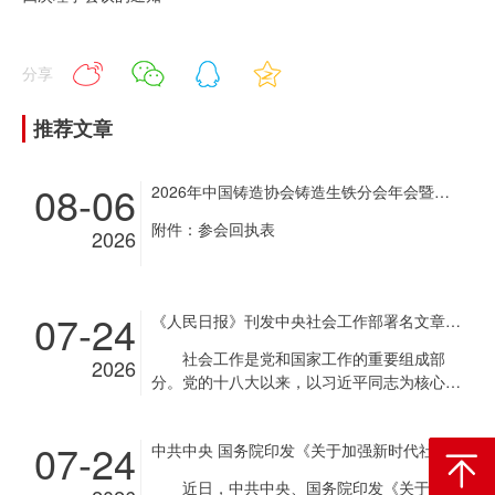
分享
推荐文章
08-06
2026年中国铸造协会铸造生铁分会年会暨铸造生铁企业超低排放改造现场经验交流会通知
附件：参会回执表
2026
07-24
《人民日报》刊发中央社会工作部署名文章《推动新时代社会工作高质量发展 坚定不移走中国特色社会主义社会治理之路》
社会工作是党和国家工作的重要组成部
2026
分。党的十八大以来，以习近平同志为核心的
党中央把社会工作摆在治国理政重要位置，作
出一系列重大决策部署，推动社会工作取得重
07-24
中共中央 国务院印发《关于加强新时代社会工作的意见》
要成就。2024年，中央社会工作会议召开前
返回顶
夕，习近平总书记作出重要指示，强调坚定不
近日，中共中央、国务院印发《关于加强