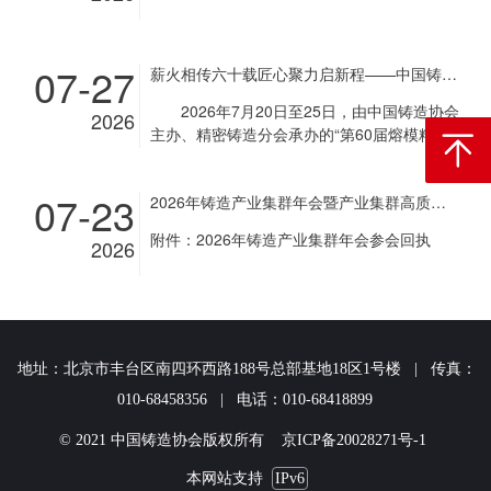
07-27
薪火相传六十载匠心聚力启新程——中国铸造协会第60届熔模精密铸造生产技术高级研修班在京成功举办
2026年7月20日至25日，由中国铸造协会
2026
主办、精密铸造分会承办的“第60届熔模精密
返回顶
铸造生产技术高级研修班”在北京凯悦莱会议
中心成功举办。来自全国各地的120余名精铸
07-23
2026年铸造产业集群年会暨产业集群高质量发展经验交流会通知
行业技术骨干与管理人员参加了为期六天的研
修学习。本次研修班以“铸梦十五五，强基启
附件：2026年铸造产业集群年会参会回执
2026
新程”为主题，旨在积极应对精铸行业专业人
才供给不足的挑战，提升熔模铸件结构轻量化
与工艺设计水平，为我国熔模铸造行业转型升
级和可持续发展培养更多专业人才。 开班
仪式隆重举行 老中青传承续写薪火 研修
班开班仪式由中国铸造协会精密铸造分会秘书
地址：北京市丰台区南四环西路188号总部基地18区1号楼 | 传真：
长柳建国主持。中国铸造协会秘书长王东生出
010-68458356 | 电话：010-68418899
席开班仪式并致辞，他指出，当前我国熔模精
密铸造行业正处于高端化、智能化、绿色化转
© 2021 中国铸造协会版权所有 京ICP备20028271号-1
型的关键阶段，作为高端装备制造的核心基础
工艺，熔模铸造发展质量直接影响航空航天、
本网站支持
IPv6