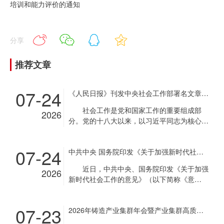
培训和能力评价的通知
分享
推荐文章
07-24
《人民日报》刊发中央社会工作部署名文章《推动新时代社会工作高质量发展 坚定不移走中国特色社会主义社会治理之路》
社会工作是党和国家工作的重要组成部
2026
分。党的十八大以来，以习近平同志为核心的
党中央把社会工作摆在治国理政重要位置，作
出一系列重大决策部署，推动社会工作取得重
07-24
中共中央 国务院印发《关于加强新时代社会工作的意见》
要成就。2024年，中央社会工作会议召开前
夕，习近平总书记作出重要指示，强调坚定不
近日，中共中央、国务院印发《关于加强
2026
移走中国特色社会主义社会治理之路，健全社
新时代社会工作的意见》（以下简称《意
会工作体制机制。近日，中共中央、国务院印
见》），对加强新时代社会工作作出部署。
发《关于加强新时代社会工作的意见》（以下
《意见》指出，社会工作是党和国家工作
简称《意见》），进一步明确当前和今后一个
07-23
2026年铸造产业集群年会暨产业集群高质量发展经验交流会通知
的重要组成部分，事关党长期执政和国家长治
时期社会工作的总体思路、重点任务、工作举
久安，事关社会和谐稳定和人民幸福安康。加