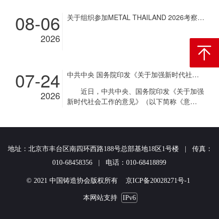
08-06
关于组织参加METAL THAILAND 2026考察团和展商团的通知
2026
返回顶
07-24
中共中央 国务院印发《关于加强新时代社会工作的意见》
近日，中共中央、国务院印发《关于加强
2026
新时代社会工作的意见》（以下简称《意
见》），对加强新时代社会工作作出部署。
《意见》指出，社会工作是党和国家工作
的重要组成部分，事关党长期执政和国家长治
久安，事关社会和谐稳定和人民幸福安康。加
地址：北京市丰台区南四环西路188号总部基地18区1号楼 | 传真：
强新时代社会工作，要坚持以习近平新时代中
国特色社会主义思想为指导，深入贯彻党的二
010-68458356 | 电话：010-68418899
十大和二十届历次全会精神，认真落实四中全
© 2021 中国铸造协会版权所有 京ICP备20028271号-1
会部署，全面贯彻习近平总书记关于社会工作
的重要论述，深刻领悟“两个确立”的决定性意
本网站支持
IPv6
义，增强“四个意识”、坚定“四个自信”、做
到“两个维护”，坚持和加强党对社会工作的全