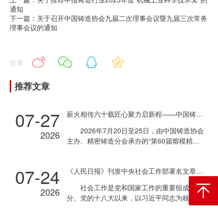
通知
下一篇：关于召开中国铸造协会九届二次理事会议暨九届三次常务
理事会议的通知
分享
推荐文章
07-27
薪火相传六十载匠心聚力启新程——中国铸造协会第60届熔模精密铸造生产技术高级研修班在京成功举办
2026年7月20日至25日，由中国铸造协会
2026
主办、精密铸造分会承办的“第60届熔模精密
铸造生产技术高级研修班”在北京凯悦莱会议
中心成功举办。来自全国各地的120余名精铸
07-24
《人民日报》刊发中央社会工作部署名文章《推动新时代社会工作高质量发展 坚定不移走中国特色社会主义社会治理之路》
行业技术骨干与管理人员参加了为期六天的研
修学习。本次研修班以“铸梦十五五，强基启
社会工作是党和国家工作的重要组成部
2026
返回顶
新程”为主题，旨在积极应对精铸行业专业人
分。党的十八大以来，以习近平同志为核心的
才供给不足的挑战，提升熔模铸件结构轻量化
党中央把社会工作摆在治国理政重要位置，作
与工艺设计水平，为我国熔模铸造行业转型升