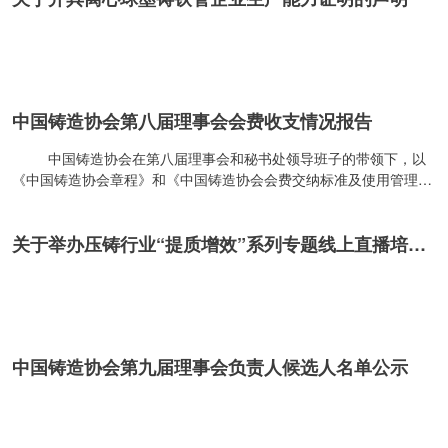
中国铸造协会第八届理事会会费收支情况报告
中国铸造协会在第八届理事会和秘书处领导班子的带领下，以
《中国铸造协会章程》和《中国铸造协会会费交纳标准及使用管理办
法》为依据，加强了对会费的收支管理，现报告如下： 一、会
费收入 本届理事会期间共收取会费2692.83万元，其中2018年3
关于举办压铸行业“提质增效”系列专题线上直播培训的通知
～12月收取725.43万元，2019年收取701.89万元，2020年收取
604.63万元，2021年收取642.92万元，2022年1～2月收取17.96万
元。 其中2020年和2021年减免疫情严重地区的会员单位会费合
计总额50余万元。 二、会费支出 收取的会费主要用于会
员、理事会、常务理事会、监事会、地方铸造行业组织秘书长会议、
分支机构会议及秘书处召开的各种会议的会议费用；印刷出版刊物、
中国铸造协会第九届理事会负责人候选人名单公示
交流资料及资料的邮寄费用；房租、办公设备的添置和维修费用；开
展专项行业服务活动费用；企业调研差旅、通讯费用；参加国际铸造
组织和上下游国字头行业组织的会费；购买国内外行业技术资料；参
与国内外行业交流活动；协会官网等媒体的制作与宣传；协会信息化